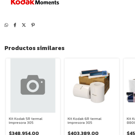
Productos similares
Kit Kodak 5R termal
Kit Kodak 6R termal
Kit 
impresora 305
impresora 305
880
$348.954,00
$403.389,00
$45