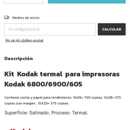
CAMBIAR CP
Entregas para el CP:
Medios de envío
CALCULAR
No sé mi código postal
Descripción
Kit Kodak termal para impresoras
Kodak 6800/6900/605
Contiene conta y papel para rendimiento: 10x15= 750 copias, 13x18= 375
copias con margen, 15X20= 375 copias.
Superficie: Satinado. Proceso: Termal.