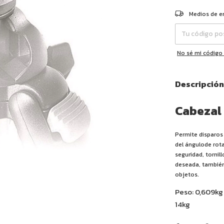
Entregas para el 
Medios de e
No sé mi código
Descripción
Cabezal
Permite disparos
del ángulode rota
seguridad, tornil
deseada, también
objetos.
Peso: 0,609kg
14kg