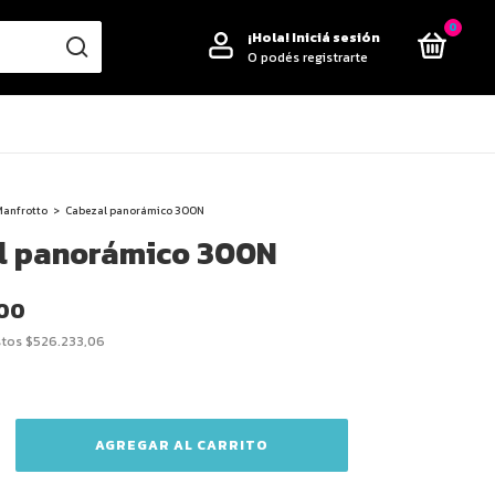
0
¡Hola!
Iniciá sesión
O podés registrarte
Manfrotto
>
Cabezal panorámico 300N
l panorámico 300N
,00
stos
$526.233,06