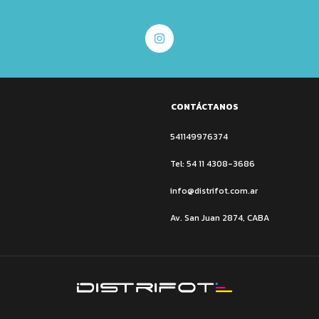
CONTÁCTANOS
541149976374
Tel: 54 11 4308-3686
info@distrifot.com.ar
Av. San Juan 2874, CABA