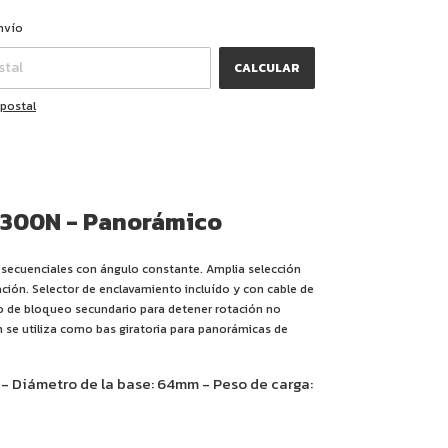
CAMBIAR CP
CP:
nvío
CALCULAR
 postal
 300N - Panorámico
 secuenciales con ángulo constante. Amplia selección
ción. Selector de enclavamiento incluído y con cable de
lo de bloqueo secundario para detener rotación no
 se utiliza como bas giratoria para panorámicas de
 - Diámetro de la base: 64mm - Peso de carga: