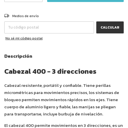
CAMBIAR CP
Entregas para el CP:
Medios de envío
CALCULAR
No sé mi código postal
Descripción
Cabezal 400 - 3 direcciones
Cabezal resistente, portátil y confiable. Tiene perillas
micrométricas para movimientos precisos, los sistemas de
bloqueo permiten movimientos rápidos en los ejes. Tiene
cuerpo de aluminio ligero y fiable, las manijas se pliegan
para transportarse, incluye burbuja de nivelación.
El cabezal 400 permite movimientos en 3 direcciones, es un