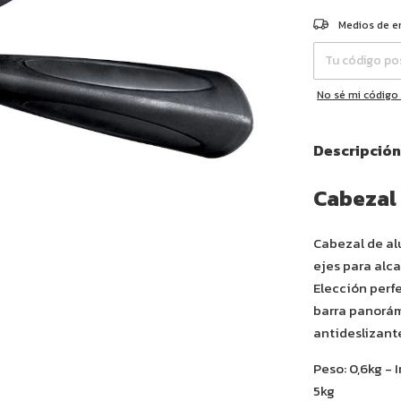
Entregas para el 
Medios de e
No sé mi código
Descripción
Cabezal 
Cabezal de al
ejes para alc
Elección perf
barra panorá
antideslizant
Peso: 0,6kg - 
5kg