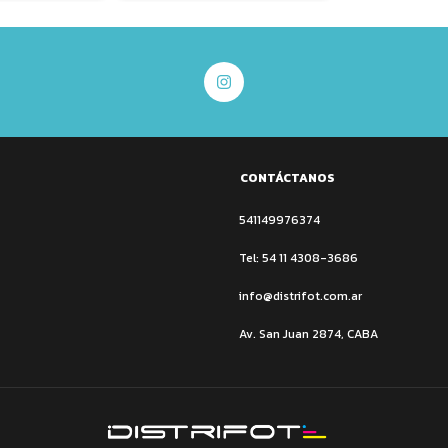
CONTÁCTANOS
541149976374
Tel: 54 11 4308-3686
info@distrifot.com.ar
Av. San Juan 2874, CABA