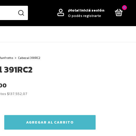
0
¡Hola!
Iniciá sesión
O podés registrarte
Manfrotto
>
Cabezal 391RC2
l 391RC2
,00
stos
$137.552,07