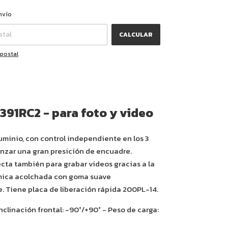
CAMBIAR CP
CP:
nvío
CALCULAR
 postal
391RC2 - para foto y video
uminio, con control independiente en los 3
anzar una gran presición de encuadre.
ecta también para grabar videos gracias a la
mica acolchada con goma suave
e. Tiene placa de liberación rápida 200PL-14.
Inclinación frontal: -90°/+90° - Peso de carga: